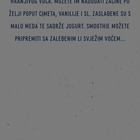
hranjivog voća. Možete im nadodati začine po
želji poput cimeta, vanilije i sl. Zaslađene su s
malo meda te sadrže jogurt. Smoothie možete
pripremiti sa zaleđenim li svježim voćem...