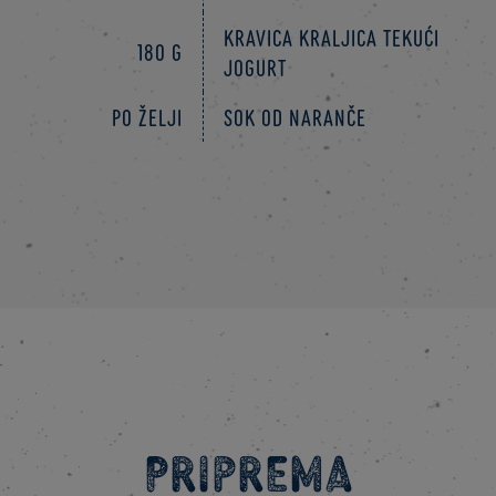
Kravica Kraljica tekući
180 g
jogurt
Po želji
Sok od naranče
Priprema