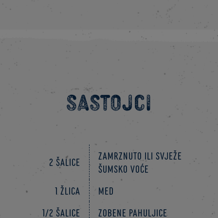
Sastojci
Zamrznuto ili svježe
2 šalice
šumsko voće
1 žlica
Med
1/2 šalice
Zobene pahuljice