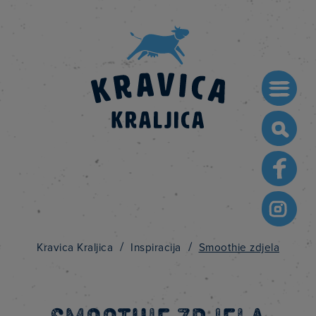
Searc
for:
/
/
Kravica Kraljica
Inspiracija
Smoothie zdjela