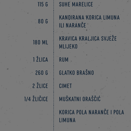
115 g
suhe marelice
kandirana korica limuna
80 g
ili naranče
Kravica Kraljica Svježe
180 ml
mlijeko
1 žlica
rum
260 g
glatko brašno
2 žlice
cimet
1/4 žličice
muškatni oraščić
korica pola naranče i pola
limuna