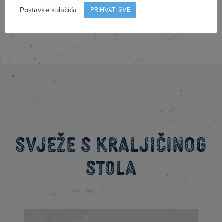
Postavke kolačića
PRIHVATI SVE
Svježe s kraljičinog
stola