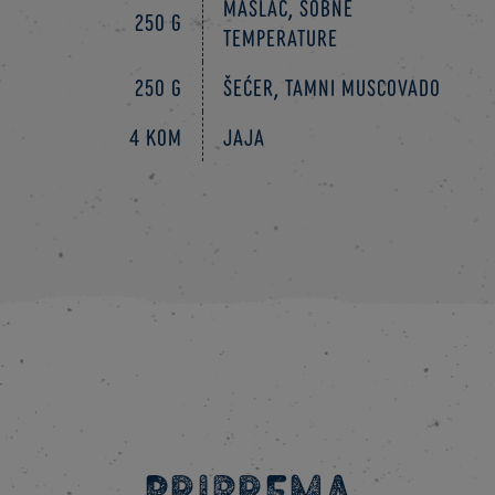
maslac, sobne
250 g
temperature
250 g
šećer, tamni muscovado
4 kom
jaja
Priprema