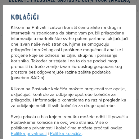
šećer i jaja) pa mikserom povežite smjesu.
Kolačići
Klikom na Prihvati i zatvori koristit ćemo alate na drugim
Sada dodajte namočeno suho voće pa sve
internetskim stranicama da bismo vam pružili prilagođene
informacije u marketinške svrhe putem partnera, uključujući
sjedinite.
one izvan naše web stranice. Njima se omogućuju
prilagođeni mrežni oglasi i proširene mogućnosti analize i
procjene koje se odnose na ciljnu skupinu i ponašanje
korisnika. Također pristajete i na to da se podaci mogu
Prebacite u pripremljen kalup i pecite 3 do 3,5 h
prenositi i u treće zemlje izvan Europskog gospodarskog
prostora bez odgovarajuće razine zaštite podataka
(posebno SAD-a).
ili dok čačkalica zabodena u sredinu ne izađe
Klikom na Postavke kolačića možete pregledati sve opcije,
suha.
uključujući kontrole za odbijanje upotrebe kolačića za
prilagodbu i informacije o kontrolama na razini preglednika
za odbijanje nekih ili svih kolačića za druge upotrebe.
Ohlađeni kolač zamotajte u prozirnu foliju.
Svoju privolu u bilo kojem trenutku možete odbiti ili povući u
Postavkama kolačića na ovoj web stranici. Više o
politikama privatnosti i kolačićima možete pročitati ovdje:
Politika privatnosti
i
Politika kolačića
.
Kolač vam može trajati mjesec dana.