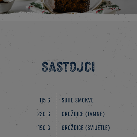
Sastojci
115 g
suhe smokve
220 g
grožđice (tamne)
150 g
grožđice (svijetle)