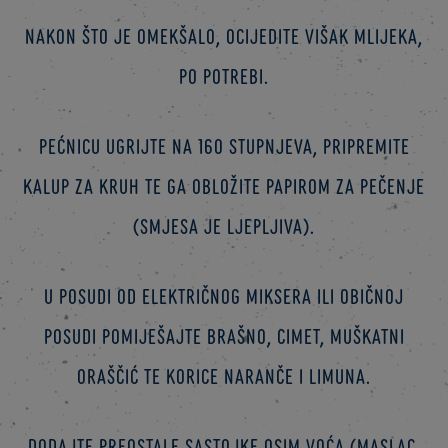
Nakon što je omekšalo, ocijedite višak mlijeka,
po potrebi.
Pećnicu ugrijte na 160 stupnjeva, pripremite
kalup za kruh te ga obložite papirom za pečenje
(smjesa je ljepljiva).
U posudi od električnog miksera ili običnoj
posudi pomiješajte brašno, cimet, muškatni
oraščić te korice naranče i limuna.
Dodajte preostale sastojke osim voća (maslac,