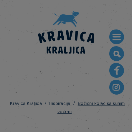
Searc
for:
/
/
Kravica Kraljica
Inspiracija
Božićni kolač sa suhim
voćem