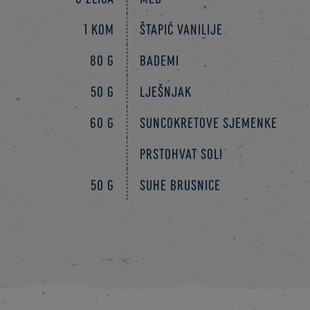
1 kom
štapić vanilije
80 g
bademi
50 g
lješnjak
60 g
suncokretove sjemenke
prstohvat soli
50 g
suhe brusnice