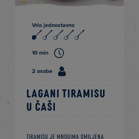
Vrlo jednostavno
10 min
2 osobe
Lagani tiramisu
u čaši
Tiramisu je mnogima omiljena