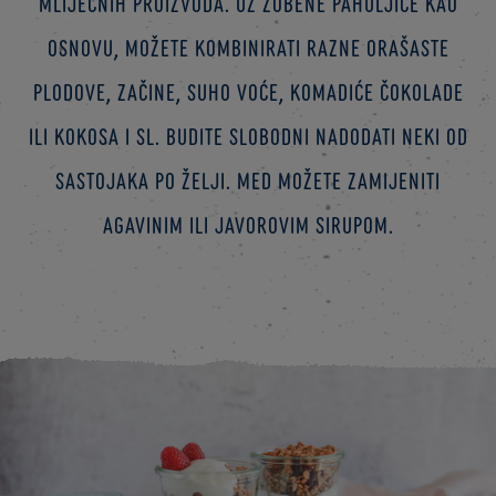
mliječnih proizvoda. Uz zobene pahuljice kao
osnovu, možete kombinirati razne orašaste
plodove, začine, suho voće, komadiće čokolade
ili kokosa i sl. Budite slobodni nadodati neki od
sastojaka po želji. Med možete zamijeniti
agavinim ili javorovim sirupom.