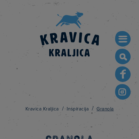
Searc
for:
/
/
Kravica Kraljica
Inspiracija
Granola