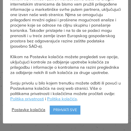
internetskim stranicama da bismo vam pružili prilagođene
informacije u marketinške svrhe putem partnera, uključujući
one izvan naše web stranice. Njima se omogućuju
Granolu spremite u zatvorenu posudu i
prilagođeni mrežni oglasi i proširene mogućnosti analize i
procjene koje se odnose na ciljnu skupinu i ponašanje
potrošite unutar 6 mjeseci.
korisnika. Također pristajete i na to da se podaci mogu
prenositi i u treće zemlje izvan Europskog gospodarskog
prostora bez odgovarajuće razine zaštite podataka
(posebno SAD-a).
Za serviranje stavite grčki jogurt u posudu ili
Klikom na Postavke kolačića možete pregledati sve opcije,
šalicu, dodajte granolu te po želji dekorirajte
uključujući kontrole za odbijanje upotrebe kolačića za
prilagodbu i informacije o kontrolama na razini preglednika
svježim voćem.
za odbijanje nekih ili svih kolačića za druge upotrebe.
Svoju privolu u bilo kojem trenutku možete odbiti ili povući u
Postavkama kolačića na ovoj web stranici. Više o
politikama privatnosti i kolačićima možete pročitati ovdje:
Politika privatnosti
i
Politika kolačića
.
Postavke kolačića
PRIHVATI SVE