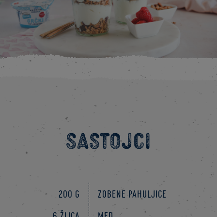
Sastojci
200 g
zobene pahuljice
6 žlica
med