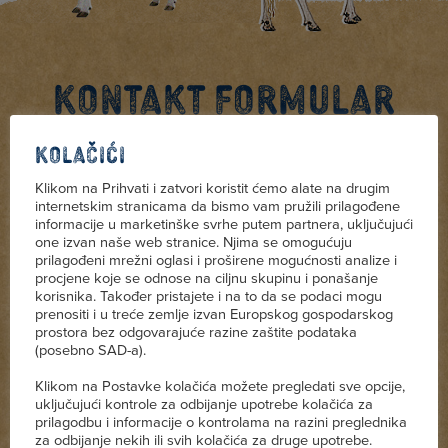
Kontakt formular
Kolačići
Klikom na Prihvati i zatvori koristit ćemo alate na drugim
internetskim stranicama da bismo vam pružili prilagođene
informacije u marketinške svrhe putem partnera, uključujući
one izvan naše web stranice. Njima se omogućuju
prilagođeni mrežni oglasi i proširene mogućnosti analize i
procjene koje se odnose na ciljnu skupinu i ponašanje
korisnika. Također pristajete i na to da se podaci mogu
prenositi i u treće zemlje izvan Europskog gospodarskog
prostora bez odgovarajuće razine zaštite podataka
(posebno SAD-a).
Klikom na Postavke kolačića možete pregledati sve opcije,
uključujući kontrole za odbijanje upotrebe kolačića za
prilagodbu i informacije o kontrolama na razini preglednika
za odbijanje nekih ili svih kolačića za druge upotrebe.