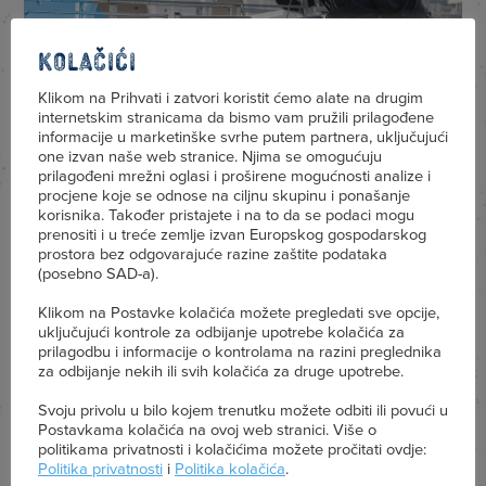
Kolačići
Klikom na Prihvati i zatvori koristit ćemo alate na drugim
internetskim stranicama da bismo vam pružili prilagođene
informacije u marketinške svrhe putem partnera, uključujući
one izvan naše web stranice. Njima se omogućuju
prilagođeni mrežni oglasi i proširene mogućnosti analize i
procjene koje se odnose na ciljnu skupinu i ponašanje
Ekstra kvalitetno mlijeko iz
korisnika. Također pristajete i na to da se podaci mogu
prenositi i u treće zemlje izvan Europskog gospodarskog
kraljevstva Kravica Kraljica
prostora bez odgovarajuće razine zaštite podataka
(posebno SAD-a).
Iz Belja, središta kraljevstva, dolazi daleko najviše
Klikom na Postavke kolačića možete pregledati sve opcije,
vrhunskog kraljevskog mlijeka i mliječnih proizvoda
uključujući kontrole za odbijanje upotrebe kolačića za
u Hrvatskoj. I to zato jer ono jedino ima svoje dvije
prilagodbu i informacije o kontrolama na razini preglednika
za odbijanje nekih ili svih kolačića za druge upotrebe.
mljekare i…
Svoju privolu u bilo kojem trenutku možete odbiti ili povući u
Postavkama kolačića na ovoj web stranici. Više o
politikama privatnosti i kolačićima možete pročitati ovdje:
PROČITAJ
Politika privatnosti
i
Politika kolačića
.