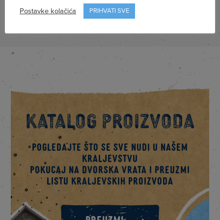
Postavke kolačića
PRIHVATI SVE
Katalog proizvoda
Pogledajte što se sve nudi u našem
kraljevstvu
Pokucaj na dvorska vrata i preuzmi
listu kraljevskih proizvoda
PREUZMI