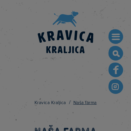
Searc
for:
/
Kravica Kraljica
Naša farma