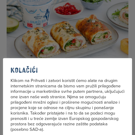
Kolačići
Klikom na Prihvati i zatvori koristit ćemo alate na drugim
Jednostavno
internetskim stranicama da bismo vam pružili prilagođene
informacije u marketinške svrhe putem partnera, uključujući
one izvan naše web stranice. Njima se omogućuju
prilagođeni mrežni oglasi i proširene mogućnosti analize i
35 min
4 osobe
procjene koje se odnose na ciljnu skupinu i ponašanje
korisnika. Također pristajete i na to da se podaci mogu
prenositi i u treće zemlje izvan Europskog gospodarskog
Proteinski wrap
prostora bez odgovarajuće razine zaštite podataka
(posebno SAD-a).