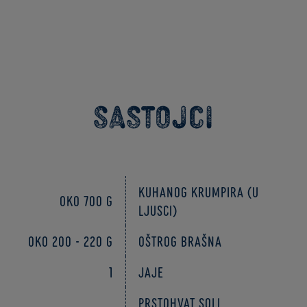
Sastojci
kuhanog krumpira (u
oko 700 g
ljusci)
oko 200 - 220 g
oštrog brašna
1
jaje
prstohvat soli