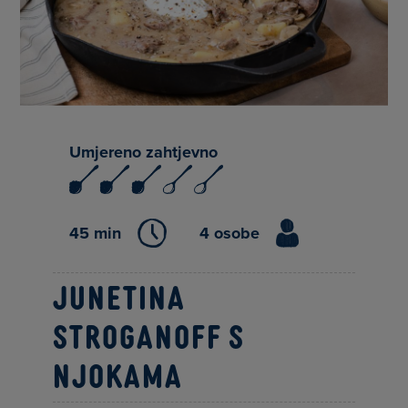
Umjereno zahtjevno
45 min
4 osobe
Junetina
Stroganoff s
njokama