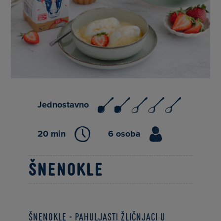
Jednostavno
20 min
6 osoba
Šnenokle
Šnenokle - pahuljasti žličnjaci u