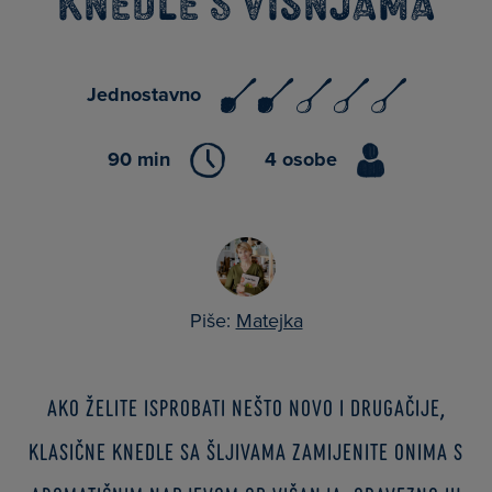
Knedle s višnjama
Jednostavno
90 min
4 osobe
Piše:
Matejka
Ako želite isprobati nešto novo i drugačije,
klasične knedle sa šljivama zamijenite onima s