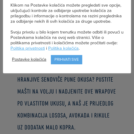
Klikom na Postavke kolačića možete pregledati sve opcije,
uključujući kontrole za odbijanje upotrebe kolačića za
prilagodbu i informacije o kontrolama na razini preglednika
Posni sir možemo jesti u sto
za odbijanje nekih ili svih kolačića za druge upotrebe.
kombinacija kako bismo obogatili
Svoju privolu u bilo kojem trenutku možete odbiti ili povući u
Postavkama kolačića na ovoj web stranici. Više o
prehranu bjelančevinama – no jeste li
politikama privatnosti i kolačićima možete pročitati ovdje:
Politika privatnosti
i
Politika kolačića
.
znali da se pomiješan s jajima
Postavke kolačića
PRIHVATI SVE
pretvara u savršen omot za bogate,
hranjive sendviče pune okusa? Pustite
mašti na volju i nadjenite ove wrapove
po vlastitom ukusu, a naš je prijedlog
kombinacija lososa, avokada i rikule
uz dodatak malo kopra.