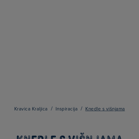
Searc
for:
/
/
Kravica Kraljica
Inspiracija
Knedle s višnjama