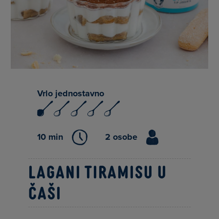
Vrlo jednostavno
10 min
2 osobe
Lagani tiramisu u
čaši