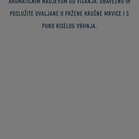
aromatičnim nadjevom od višanja. Obavezno ih
poslužite uvaljane u pržene krušne mrvice i s
puno kiselog vrhnja.