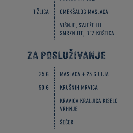
1 žlica
omekšalog maslaca
višnje, svježe ili
smrznute, bez koštica
Za posluživanje
25 g
maslaca + 25 g ulja
50 g
krušnih mrvica
Kravica Kraljica kiselo
vrhnje
šećer