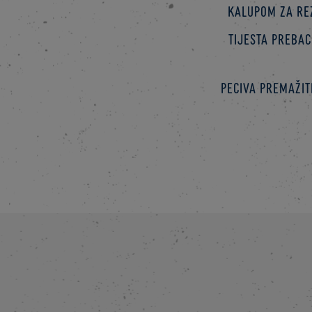
Kalupom za rez
tijesta preba
Peciva premažit