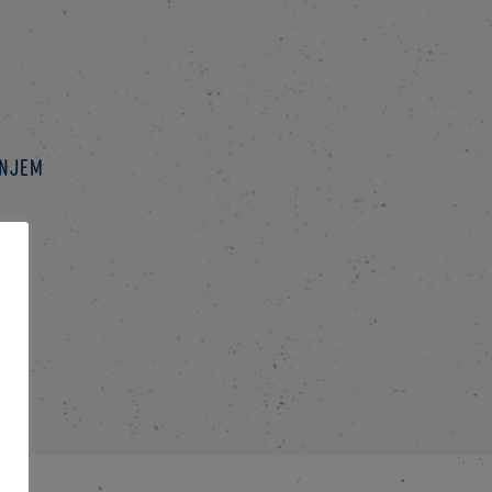
hnjem