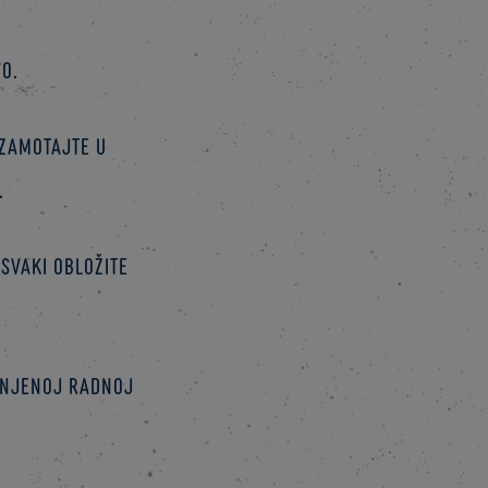
o.
 zamotajte u
.
 svaki obložite
ašnjenoj radnoj