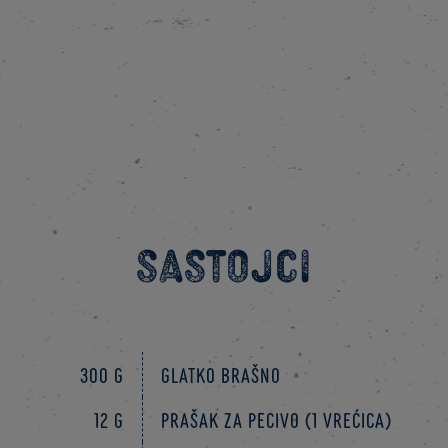
Sastojci
300 g
Glatko brašno
12 g
Prašak za pecivo (1 vrećica)