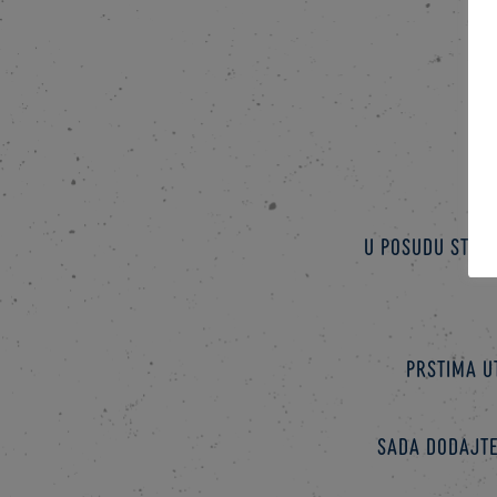
U posudu stavi
Prstima u
Sada dodajte