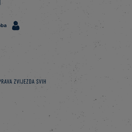
m
oba
prava zvijezda svih