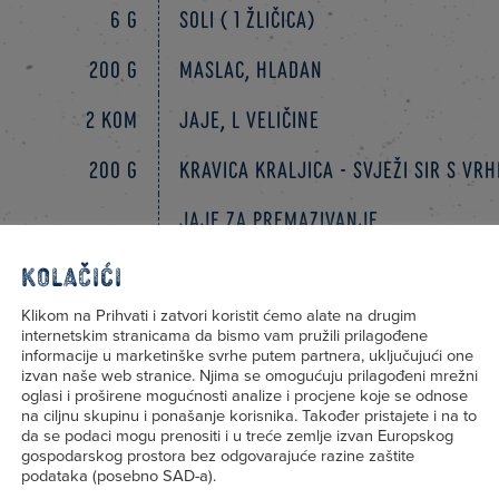
6 g
Soli ( 1 žličica)
200 g
Maslac, hladan
2 kom
Jaje, L veličine
200 g
Kravica Kraljica - svježi sir s vr
Jaje za premazivanje
Sezam za posipanje, po želji
Kolačići
Klikom na Prihvati i zatvori koristit ćemo alate na drugim
internetskim stranicama da bismo vam pružili prilagođene
informacije u marketinške svrhe putem partnera, uključujući one
izvan naše web stranice. Njima se omogućuju prilagođeni mrežni
oglasi i proširene mogućnosti analize i procjene koje se odnose
na ciljnu skupinu i ponašanje korisnika. Također pristajete i na to
da se podaci mogu prenositi i u treće zemlje izvan Europskog
gospodarskog prostora bez odgovarajuće razine zaštite
podataka (posebno SAD-a).