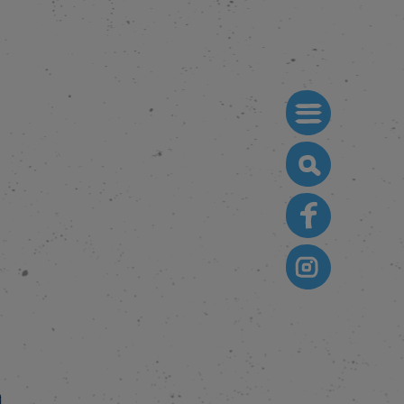
Search
for: