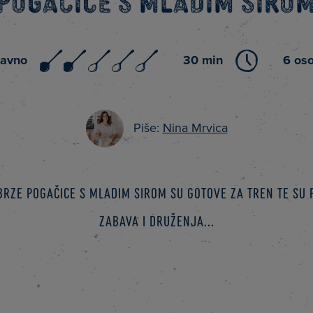
Pogačice s mladim siro
tavno
30 min
6 os
Piše:
Nina Mrvica
brze pogačice s mladim sirom su gotove za tren te su 
zabava i druženja...