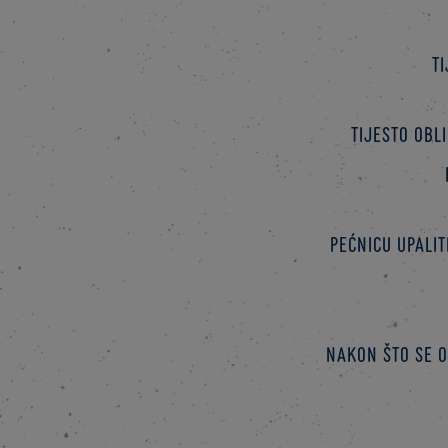
T
Tijesto obl
Pećnicu upalit
Nakon što se o