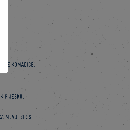
tanke komadiće.
k pijesku.
a mladi sir s