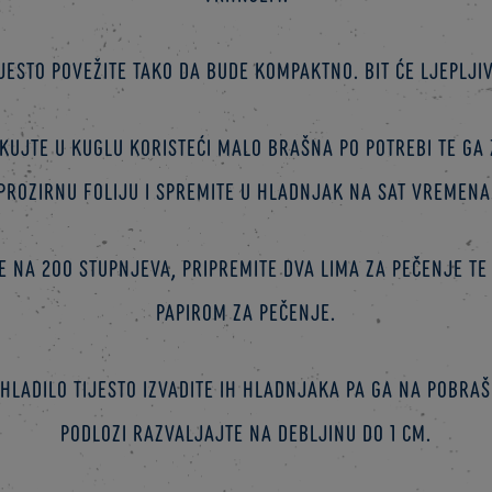
ijesto povežite tako da bude kompaktno. Bit će ljepljiv
ikujte u kuglu koristeći malo brašna po potrebi te ga
prozirnu foliju i spremite u hladnjak na sat vremena
e na 200 stupnjeva, pripremite dva lima za pečenje te
papirom za pečenje.
hladilo tijesto izvadite ih hladnjaka pa ga na pobr
podlozi razvaljajte na debljinu do 1 cm.