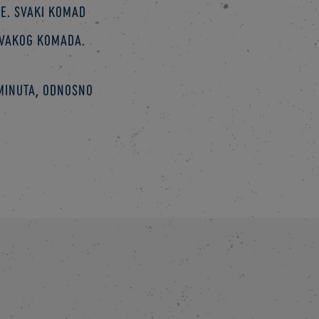
de. Svaki komad
svakog komada.
 minuta, odnosno