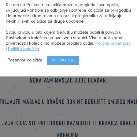
Klikom na Postavke kolačića možete pregledati sve opcije,
uključujući kontrole za odbijanje upotrebe kolačića za prilagodbu
i informacije o kontrolama na razini preglednika za odbijanje
nekih ili svih kolačića za druge upotrebe.
Priprema
Svoju privolu u bilo kojem trenutku možete odbiti ili povući u
Postavkama kolačića na ovoj web stranici. Više o politikama
privatnosti i kolačićima možete pročitati ovdje:
Politika privatnosti
i
Politika kolačića
.
Postavke kolačića
PRIHVATI SVE
te brašno, prašak za pecivo, sol i maslac iskidan na 
Neka vam maslac bude hladan.
trljajte maslac u brašno dok ne dobijete smjesu nali
 jaja koja ste prethodno razmutili te Kravica Kraljic
vrhnjem.