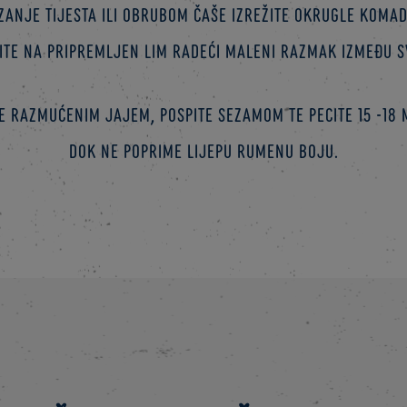
anje tijesta ili obrubom čaše izrežite okrugle koma
cite na pripremljen lim radeći maleni razmak između 
e razmućenim jajem, pospite sezamom te pecite 15 -18
dok ne poprime lijepu rumenu boju.