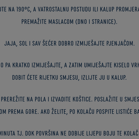
jte na 190°C, a vatrostalnu postudu ili kalup promjer
premažite maslacom (dno i stranice).
Jaja, sol i sav šećer dobro izmiješajte pjenjačom.
 pa kratko izmiješajte, a zatim umiješajte kiselo vr
Dobit ćete rijetku smjesu, izlijte ju u kalup.
, prerežite na pola i izvadite koštice. Poslažite u smj
om prema gore. Ako želite, po kolaču pospite listiće b
minuta tj. dok površina ne dobije lijepu boju te kola