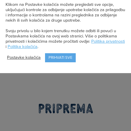
90 g
glatkog brašna
Klikom na Postavke kolačića možete pregledati sve opcije,
uključujući kontrole za odbijanje upotrebe kolačića za prilagodbu
2-3 žlice
bademovih listića za posipanje
i informacije o kontrolama na razini preglednika za odbijanje
nekih ili svih kolačića za druge upotrebe.
Svoju privolu u bilo kojem trenutku možete odbiti ili povući u
Postavkama kolačića na ovoj web stranici. Više o politikama
privatnosti i kolačićima možete pročitati ovdje:
Politika privatnosti
i
Politika kolačića
.
Postavke kolačića
PRIHVATI SVE
Priprema