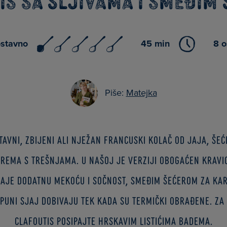
is sa šljivama i smeđim
ostavno
45 min
8 
Piše:
Matejka
avni, zbijeni ali nježan francuski kolač od jaja, šeć
prema s trešnjama. U našoj je verziji obogaćen Kravic
aje dodatnu mekoću i sočnost, smeđim šećerom za ka
puni sjaj dobivaju tek kada su termički obrađene. Za
clafoutis posipajte hrskavim listićima badema.