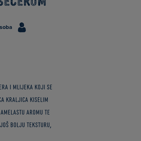
 šećerom
osoba
era i mlijeka koji se
a Kraljica kiselim
ramelastu aromu te
 još bolju teksturu,