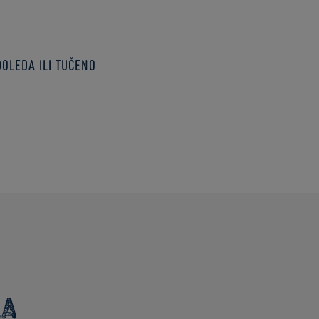
doleda ili tučeno
la