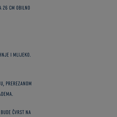
a 26 cm obilno
hnje i mlijeko.
esu, prerezanom
adema.
č bude čvrst na