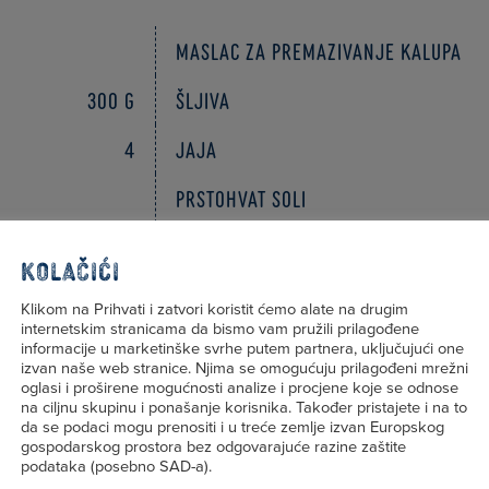
Maslac za premazivanje kalupa
300 g
šljiva
4
jaja
prstohvat soli
1 vrećica
bourbon vanilijina šećera
Kolačići
1 vrećica
cimet šećera
Klikom na Prihvati i zatvori koristit ćemo alate na drugim
internetskim stranicama da bismo vam pružili prilagođene
90 g
tamnog smeđeg šećera (muscovado
informacije u marketinške svrhe putem partnera, uključujući one
izvan naše web stranice. Njima se omogućuju prilagođeni mrežni
oglasi i proširene mogućnosti analize i procjene koje se odnose
180 g
Kravica Kraljica kiselog vrhnja
na ciljnu skupinu i ponašanje korisnika. Također pristajete i na to
da se podaci mogu prenositi i u treće zemlje izvan Europskog
240 g
Kravica Kraljica trajnog ili svje
gospodarskog prostora bez odgovarajuće razine zaštite
podataka (posebno SAD-a).