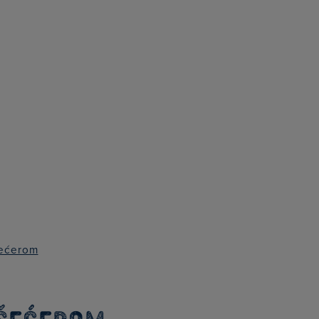
Search
for:
šećerom