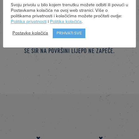
vrhnje, sir, pa komadići lazanja sve dok ne
Svoju privolu u bilo kojem trenutku možete odbiti ili povući u
Postavkama kolačića na ovoj web stranici. Više o
dođete do vrha kalupa.
politikama privatnosti i kolačićima možete pročitati ovdje:
Politika privatnosti
i
Politika kolačića
.
Postavke kolačića
PRIHVATI SVE
Lazanje pecite 25-30 minuta, odnosno dok vam
se sir na površini lijepo ne zapeče.