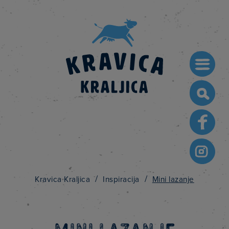
Searc
for:
/
/
Kravica Kraljica
Inspiracija
Mini lazanje