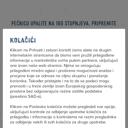
Pećnicu upalite na 180 stupnjeva. Pripremite
kalup za muffine.
Kolačići
Klikom na Prihvati i zatvori koristit ćemo alate na drugim
U svaki kalup postavite po polovicu lista
internetskim stranicama da bismo vam pružili prilagođene
informacije u marketinške svrhe putem partnera, uključujući
lazanja.
one izvan naše web stranice. Njima se omogućuju
prilagođeni mrežni oglasi i proširene mogućnosti analize i
procjene koje se odnose na ciljnu skupinu i ponašanje
korisnika. Također pristajete i na to da se podaci mogu
Na lazanje stavite po žlicu bolognese-a pa
prenositi i u treće zemlje izvan Europskog gospodarskog
prostora bez odgovarajuće razine zaštite podataka
podlijte s vrhnjem i naribajte sir po površini.
(posebno SAD-a).
Klikom na Postavke kolačića možete pregledati sve opcije,
Sada usitnite preostalu polovicu lazanja pa je
uključujući kontrole za odbijanje upotrebe kolačića za
prilagodbu i informacije o kontrolama na razini preglednika
postavite na sir. Ponovite postupak – bolognese,
za odbijanje nekih ili svih kolačića za druge upotrebe.