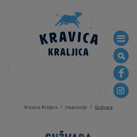
Searc
for:
/
/
Kravica Kraljica
Inspiracija
Gužvara