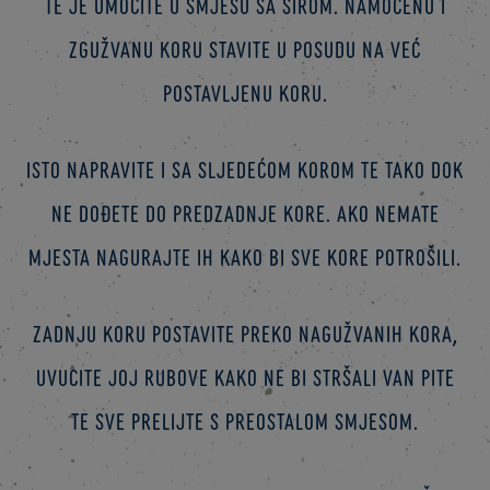
te je umočite u smjesu sa sirom. Namočenu i
zgužvanu koru stavite u posudu na već
postavljenu koru.
Isto napravite i sa sljedećom korom te tako dok
ne dođete do predzadnje kore. Ako nemate
mjesta nagurajte ih kako bi sve kore potrošili.
Zadnju koru postavite preko nagužvanih kora,
uvucite joj rubove kako ne bi stršali van pite
te sve prelijte s preostalom smjesom.