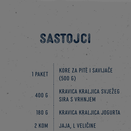
Sastojci
kore za pite i savijače
1 paket
(500 g)
Kravica Kraljica svježeg
400 g
sira s vrhnjem
180 g
Kravica Kraljica jogurta
2 kom
Jaja, L veličine