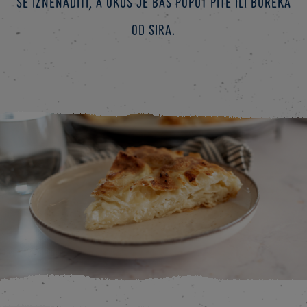
se iznenaditi, a okus je baš poput pite ili bureka
od sira.