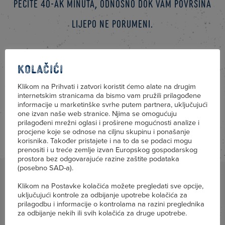
Pecite 40-ak minuta, odnosno dok vam površina
lijepo ne porumeni.
Neka vam se gužvara malo ohladi pa je izrežite i
Kolačići
poslužite toplu.
Klikom na Prihvati i zatvori koristit ćemo alate na drugim
internetskim stranicama da bismo vam pružili prilagođene
informacije u marketinške svrhe putem partnera, uključujući
one izvan naše web stranice. Njima se omogućuju
prilagođeni mrežni oglasi i proširene mogućnosti analize i
procjene koje se odnose na ciljnu skupinu i ponašanje
korisnika. Također pristajete i na to da se podaci mogu
prenositi i u treće zemlje izvan Europskog gospodarskog
prostora bez odgovarajuće razine zaštite podataka
(posebno SAD-a).
Klikom na Postavke kolačića možete pregledati sve opcije,
uključujući kontrole za odbijanje upotrebe kolačića za
prilagodbu i informacije o kontrolama na razini preglednika
za odbijanje nekih ili svih kolačića za druge upotrebe.