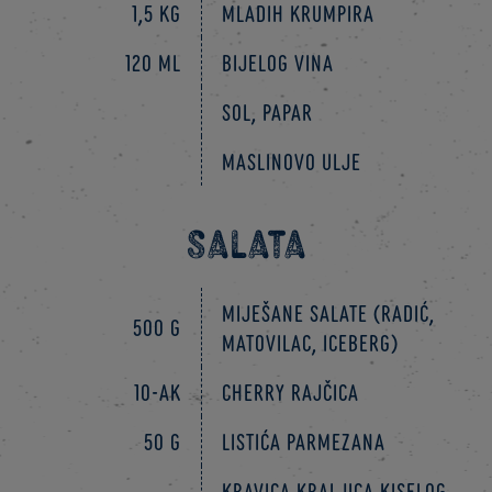
1,5 kg
mladih krumpira
120 ml
bijelog vina
Sol, papar
Maslinovo ulje
Salata
miješane salate (radić,
500 g
matovilac, iceberg)
10-ak
cherry rajčica
50 g
listića parmezana
Kravica Kraljica kiselog