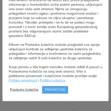
parmezana.
internetskim stranicama da bismo vam pružili prilagođene
informacije u marketinške svrhe putem partnera, uključujući
one izvan naše web stranice. Njima se omogućuju
prilagođeni mrežni oglasi i proširene mogućnosti analize i
Za dresing pomiješajte kiselo vrhnje, jogurt,
procjene koje se odnose na ciljnu skupinu i ponašanje
korisnika. Također pristajete i na to da se podaci mogu
prenositi i u treće zemlje izvan Europskog gospodarskog
usitnjeni češnjak te sol i papar.
prostora bez odgovarajuće razine zaštite podataka
(posebno SAD-a).
Dresingom prelijte salatu te sve odmah
Klikom na Postavke kolačića možete pregledati sve opcije,
uključujući kontrole za odbijanje upotrebe kolačića za
prilagodbu i informacije o kontrolama na razini preglednika
poslužite.
za odbijanje nekih ili svih kolačića za druge upotrebe.
Svoju privolu u bilo kojem trenutku možete odbiti ili povući u
Postavkama kolačića na ovoj web stranici. Više o
politikama privatnosti i kolačićima možete pročitati ovdje:
Politika privatnosti
i
Politika kolačića
.
Postavke kolačića
PRIHVATI SVE