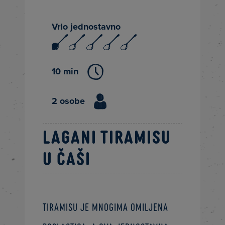
Vrlo jednostavno
10 min
2 osobe
Lagani tiramisu
u čaši
Tiramisu je mnogima omiljena