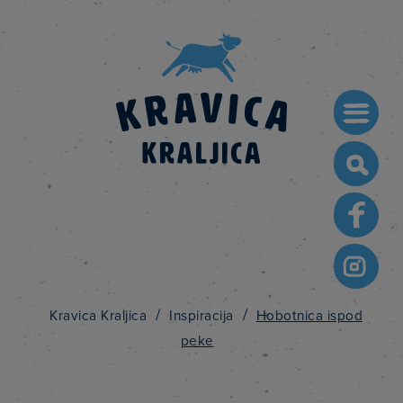
Searc
for:
/
/
Kravica Kraljica
Inspiracija
Hobotnica ispod
peke