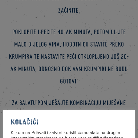
Začinite.
Poklopite i pecite 40-ak minuta, potom ulijte
malo bijelog vina, hobotnicu stavite preko
krumpira te nastavite peči otklopljeno još 20-
ak minuta, odnosno dok vam krumpiri ne budu
gotovi.
Za salatu pomiješajte kombinaciju miješane
salate koju ste prethodno oprali. Dodajte
Kolačići
prepolovljene cherry rajčice i listiće
Klikom na Prihvati i zatvori koristit ćemo alate na drugim