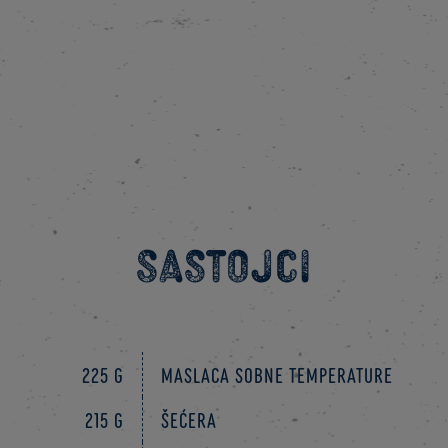
Sastojci
225 g
maslaca sobne temperature
215 g
šećera