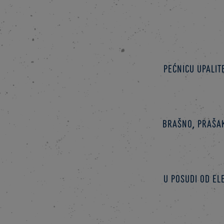
Pećnicu upalit
Brašno, prašak
U posudi od el