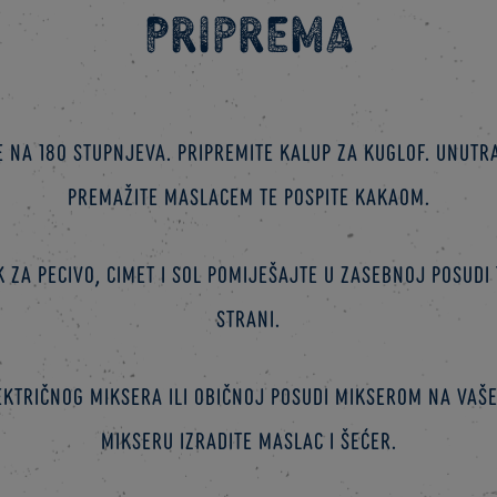
Priprema
e na 180 stupnjeva. Pripremite kalup za kuglof. Unut
premažite maslacem te pospite kakaom.
 za pecivo, cimet i sol pomiješajte u zasebnoj posudi t
strani.
ektričnog miksera ili običnoj posudi mikserom na va
mikseru izradite maslac i šećer.