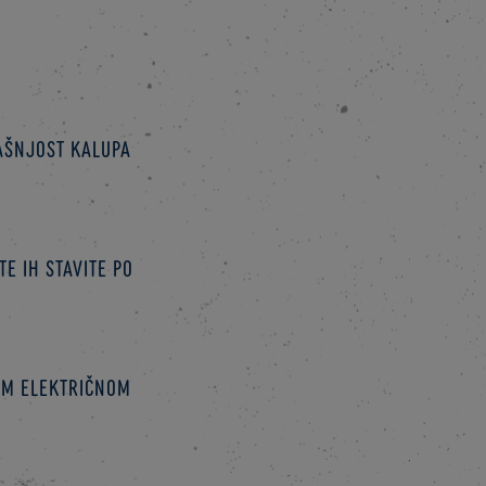
rašnjost kalupa
e ih stavite po
šem električnom