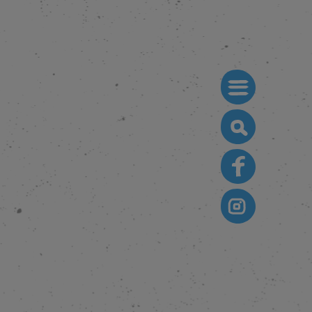
Search
for: