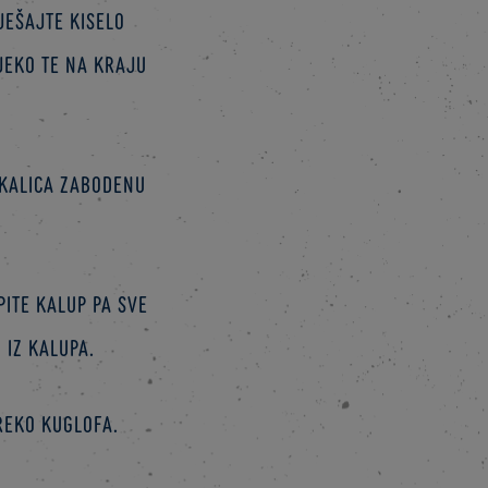
ješajte kiselo
jeko te na kraju
čkalica zabodenu
pite kalup pa sve
 iz kalupa.
reko kuglofa.