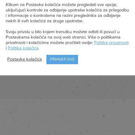
Klikom na Postavke kolačića možete pregledati sve opcije,
250 g
šećera u prahu, za glazuru
uključujući kontrole za odbijanje upotrebe kolačića za prilagodbu
i informacije o kontrolama na razini preglednika za odbijanje
2 žlice
Kravica Kraljica jogurta, za glaz
nekih ili svih kolačića za druge upotrebe.
Svoju privolu u bilo kojem trenutku možete odbiti ili povući u
Kakao za posipanje kalupa
Postavkama kolačića na ovoj web stranici. Više o politikama
privatnosti i kolačićima možete pročitati ovdje:
Politika privatnosti
Jestivi ukrasi
i
Politika kolačića
.
Postavke kolačića
PRIHVATI SVE