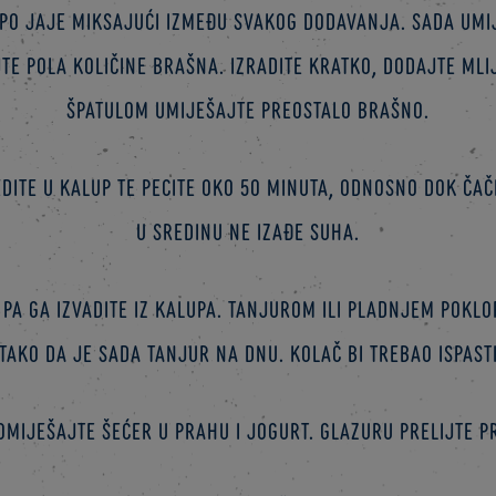
po jaje miksajući između svakog dodavanja. Sada umi
te pola količine brašna. Izradite kratko, dodajte mli
špatulom umiješajte preostalo brašno.
ite u kalup te pecite oko 50 minuta, odnosno dok ča
u sredinu ne izađe suha.
pa ga izvadite iz kalupa. Tanjurom ili pladnjem poklo
tako da je sada tanjur na dnu. Kolač bi trebao ispasti
omiješajte šećer u prahu i jogurt. Glazuru prelijte p