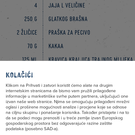
4
jaja L veličine
250 g
glatkog brašna
2 žličice
praška za pecivo
70 g
kakaa
125 ml
Kravica Kraljica trajnog mlijeka
120 g
Kravica Kraljica kiselog vrhnja
Kolačići
Prstohvat soli
Klikom na Prihvati i zatvori koristit ćemo alate na drugim
internetskim stranicama da bismo vam pružili prilagođene
informacije u marketinške svrhe putem partnera, uključujući one
1
žličica cimeta
izvan naše web stranice. Njima se omogućuju prilagođeni mrežni
oglasi i proširene mogućnosti analize i procjene koje se odnose
na ciljnu skupinu i ponašanje korisnika. Također pristajete i na to
DODATNO
da se podaci mogu prenositi i u treće zemlje izvan Europskog
gospodarskog prostora bez odgovarajuće razine zaštite
podataka (posebno SAD-a).