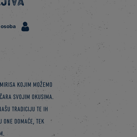
ljiva
 osoba
 mirisa kojim možemo
očara svojim okusima.
ašu tradiciju te ih
u one domaće, tek
m.