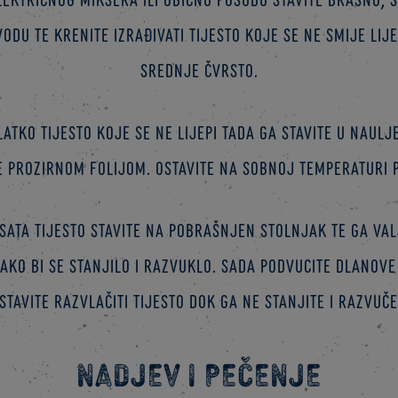
du te krenite izrađivati tijesto koje se ne smije lijep
srednje čvrsto.
atko tijesto koje se ne lijepi tada ga stavite u naul
e prozirnom folijom. Ostavite na sobnoj temperaturi p
sata tijesto stavite na pobrašnjen stolnjak te ga val
ko bi se stanjilo i razvuklo. Sada podvucite dlanov
stavite razvlačiti tijesto dok ga ne stanjite i razvuče
NADJEV I PEČENJE