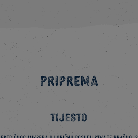
Priprema
TIJESTO
ektričnog miksera ili običnu posudu stavite brašno, s