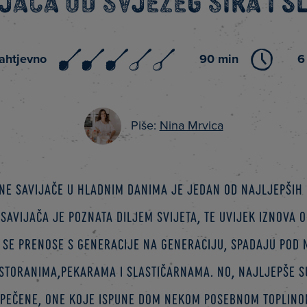
jača od svježeg sira i š
ahtjevno
90 min
6
Piše:
Nina Mrvica
čene savijače u hladnim danima je jedan od najljepših
 savijača je poznata diljem svijeta, te uvijek iznova 
e se prenose s generacije na generaciju, spadaju pod n
storanima,pekarama i slastičarnama. No, najljepše s
spečene, one koje ispune dom nekom posebnom toplino