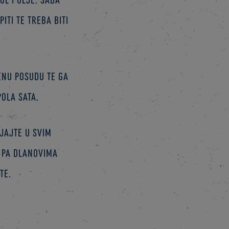
iti te treba biti
jenu posudu te ga
ola sata.
jajte u svim
e pa dlanovima
te.