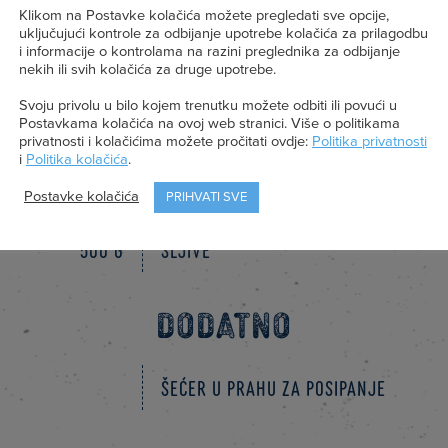
Klikom na Postavke kolačića možete pregledati sve opcije,
120 g
Šećer
uključujući kontrole za odbijanje upotrebe kolačića za prilagodbu
i informacije o kontrolama na razini preglednika za odbijanje
1 kom
Jaje, L veličine
nekih ili svih kolačića za druge upotrebe.
Svoju privolu u bilo kojem trenutku možete odbiti ili povući u
1 žl
Ekstrakt vanilije ili vanilin šećer
Postavkama kolačića na ovoj web stranici. Više o politikama
privatnosti i kolačićima možete pročitati ovdje:
Politika privatnosti
1 žl
Cimet
i
Politika kolačića
.
Postavke kolačića
PRIHVATI SVE
80 g
Krušne mrvice ili usitnjeni keks
500 g
Šljive
DODATNO
Šećer u prahu za posipanje