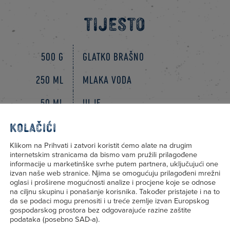
TIJESTO
500 g
Glatko brašno
250 ml
Mlaka voda
50 ml
Ulje
1 žl
Sol
Kolačići
Klikom na Prihvati i zatvori koristit ćemo alate na drugim
80 ml
Otopljeni maslac
internetskim stranicama da bismo vam pružili prilagođene
informacije u marketinške svrhe putem partnera, uključujući one
izvan naše web stranice. Njima se omogućuju prilagođeni mrežni
NADJEV
oglasi i proširene mogućnosti analize i procjene koje se odnose
na ciljnu skupinu i ponašanje korisnika. Također pristajete i na to
da se podaci mogu prenositi i u treće zemlje izvan Europskog
gospodarskog prostora bez odgovarajuće razine zaštite
400 g
Kravica Kraljica svježi sir s vrh
podataka (posebno SAD-a).