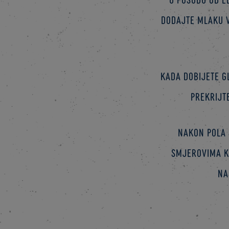
dodajte mlaku vo
Kada dobijete gl
prekrijt
Nakon pola 
smjerovima ka
na