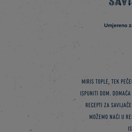
Savi
Umjereno z
Miris tople, tek pe
ispuniti dom. Domaća
Recepti za savijač
možemo naći u re
i