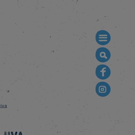
Search
for:
jiva