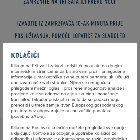
zamrznite na tri sata ili preko noći.
Izvadite iz zamrzivača 10-ak minuta prije
posluživanja. Pomoću lopatice za sladoled
izvadite kuglice sladoleda te ih poslužite uz
Kolačići
kornet ili u zdjelici. Prelijte ih čokoladnih
Klikom na Prihvati i zatvori koristit ćemo alate na drugim
preljevom ili po želji.
internetskim stranicama da bismo vam pružili prilagođene
informacije u marketinške svrhe putem partnera, uključujući
one izvan naše web stranice. Njima se omogućuju
prilagođeni mrežni oglasi i proširene mogućnosti analize i
procjene koje se odnose na ciljnu skupinu i ponašanje
korisnika. Također pristajete i na to da se podaci mogu
prenositi i u treće zemlje izvan Europskog gospodarskog
prostora bez odgovarajuće razine zaštite podataka
(posebno SAD-a).
Klikom na Postavke kolačića možete pregledati sve opcije,
uključujući kontrole za odbijanje upotrebe kolačića za
prilagodbu i informacije o kontrolama na razini preglednika