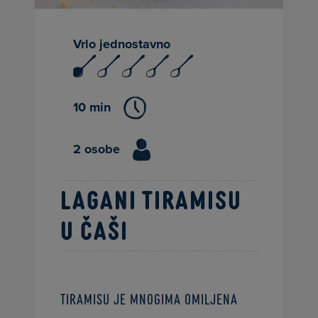
Vrlo jednostavno
10 min
2 osobe
Lagani tiramisu
u čaši
Tiramisu je mnogima omiljena