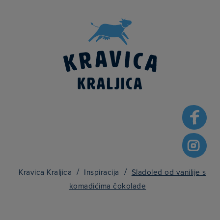
Searc
for:
/
/
Kravica Kraljica
Inspiracija
Sladoled od vanilije s
komadićima čokolade