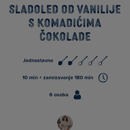
Sladoled od vanilije
s komadićima
čokolade
Jednostavno
10 min + zamrzavanje 180 min
6 osoba