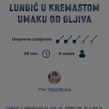
Lungić u kremastom
umaku od gljiva
Umjereno zahtjevno
35 min
4 osobe
Piše:
Nina Mrvica
Lungić u umaku od gljiva je jedno od jela koja