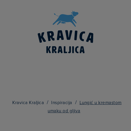
Searc
for:
/
/
Kravica Kraljica
Inspiracija
Lungić u kremastom
umaku od gljiva