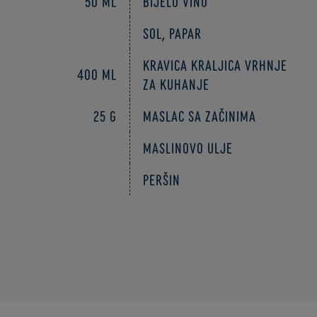
50 ml
Bijelo vino
Sol, papar
Kravica Kraljica vrhnje
400 ml
za kuhanje
25 g
Maslac sa začinima
Maslinovo ulje
Peršin