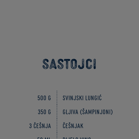
Sastojci
500 g
Svinjski lungić
350 g
Gljiva (šampinjoni)
3 češnja
Češnjak