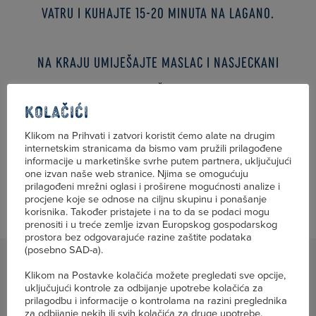
vatru i kuhajte 15-20 minuta na lagano.
Na kraju umiješajte maslac i nasjeckani
peršin.
Kolačići
Poslužite uz palentu, tjesteninu ili rižu.
Klikom na Prihvati i zatvori koristit ćemo alate na drugim
internetskim stranicama da bismo vam pružili prilagođene
informacije u marketinške svrhe putem partnera, uključujući
one izvan naše web stranice. Njima se omogućuju
prilagođeni mrežni oglasi i proširene mogućnosti analize i
procjene koje se odnose na ciljnu skupinu i ponašanje
korisnika. Također pristajete i na to da se podaci mogu
prenositi i u treće zemlje izvan Europskog gospodarskog
prostora bez odgovarajuće razine zaštite podataka
(posebno SAD-a).
Klikom na Postavke kolačića možete pregledati sve opcije,
uključujući kontrole za odbijanje upotrebe kolačića za
prilagodbu i informacije o kontrolama na razini preglednika
za odbijanje nekih ili svih kolačića za druge upotrebe.