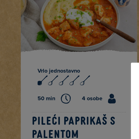
Vrlo jednostavno
50 min
4 osobe
Pileći paprikaš s
palentom