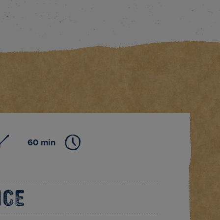
60 min
ice