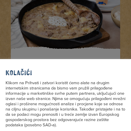
Umjereno zahtjevno
Kolačići
Klikom na Prihvati i zatvori koristit ćemo alate na drugim
internetskim stranicama da bismo vam pružili prilagođene
45 min
4 osobe
informacije u marketinške svrhe putem partnera, uključujući one
izvan naše web stranice. Njima se omogućuju prilagođeni mrežni
oglasi i proširene mogućnosti analize i procjene koje se odnose
Junetina
na ciljnu skupinu i ponašanje korisnika. Također pristajete i na to
da se podaci mogu prenositi i u treće zemlje izvan Europskog
gospodarskog prostora bez odgovarajuće razine zaštite
Stroganoff s
podataka (posebno SAD-a).