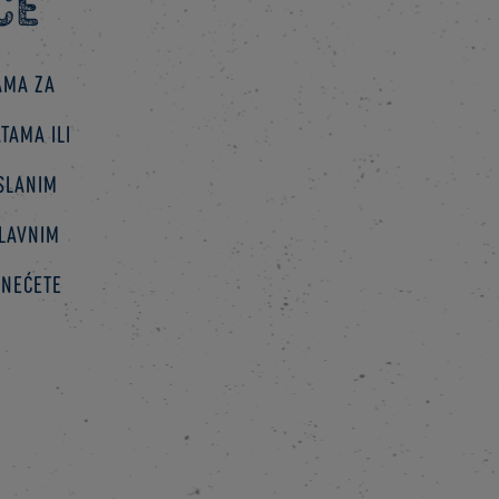
ce
ama za
tama ili
 slanim
glavnim
 nećete