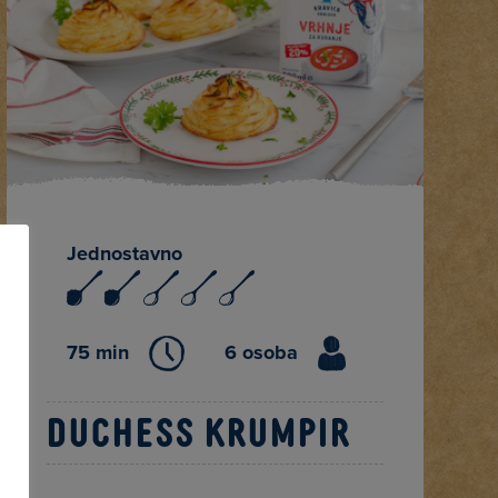
Jednostavno
75 min
6 osoba
Duchess krumpir