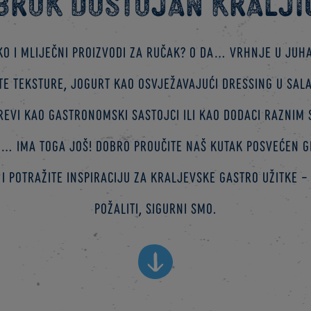
brok dostojan kralji
ko i mliječni proizvodi za ručak? O da… Vrhnje u juh
e teksture, jogurt kao osvježavajući dressing u sala
revi kao gastronomski sastojci ili kao dodaci raznim
… ima toga još! Dobro proučite naš kutak posvećen 
 i potražite inspiraciju za kraljevske gastro užitke –
požaliti, sigurni smo.