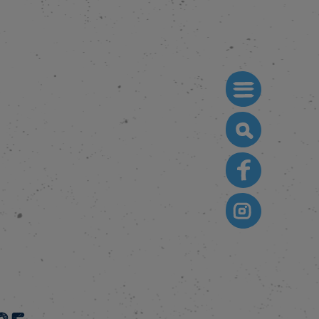
Search
for: