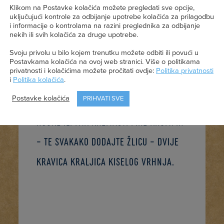
njokama
Klikom na Postavke kolačića možete pregledati sve opcije,
uključujući kontrole za odbijanje upotrebe kolačića za prilagodbu
i informacije o kontrolama na razini preglednika za odbijanje
nekih ili svih kolačića za druge upotrebe.
Svoju privolu u bilo kojem trenutku možete odbiti ili povući u
Junetina Stroganoff klasično je
Postavkama kolačića na ovoj web stranici. Više o politikama
privatnosti i kolačićima možete pročitati ovdje:
Politika privatnosti
rusko jelo bogata okusa i kremaste
i
Politika kolačića
.
Postavke kolačića
PRIHVATI SVE
teksture. Poslužte ga uz nježne
njoke ili pak kremasti pire krumpir
– te svakako dodajte žlicu – dvije
Kravica kraljica kiselog vrhnja.