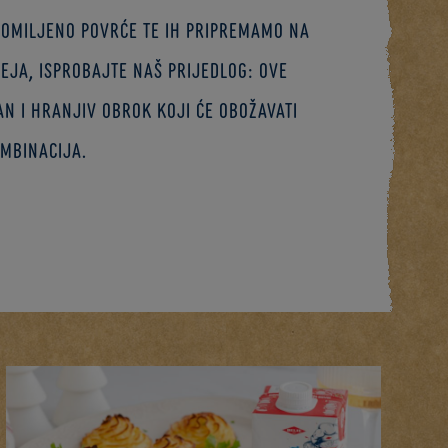
a omiljeno povrće te ih pripremamo na
eja, isprobajte naš prijedlog: ove
n i hranjiv obrok koji će obožavati
ombinacija.