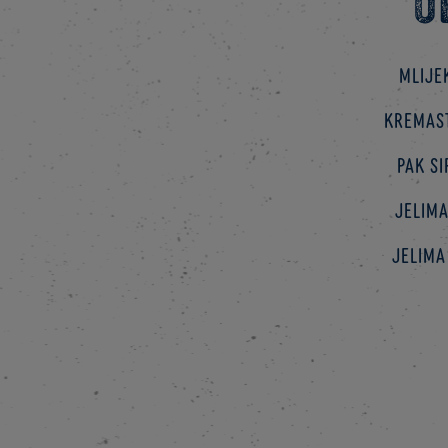
O
Mlije
kremast
pak si
jelima
jelima