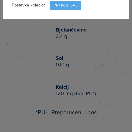
od kojih šećeri
Postavke kolačića
PRIHVATI SVE
4,7 g
Bjelančevine
3,4 g
Sol
0,10 g
Kalcij
120 mg (15% PU*)
*PU = Preporučeni unos