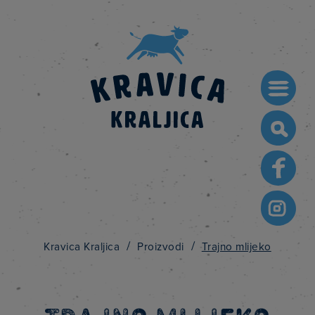
Searc
for:
/
/
Kravica Kraljica
Proizvodi
Trajno mlijeko