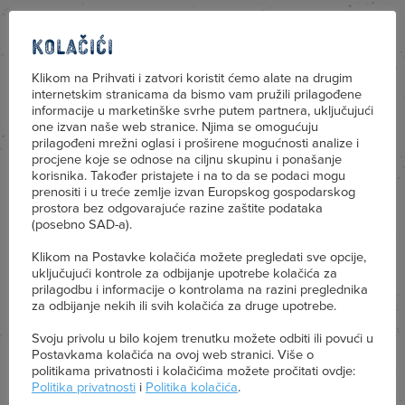
Kolačići
Energija
Klikom na Prihvati i zatvori koristit ćemo alate na drugim
241 kJ / 58 kcal
internetskim stranicama da bismo vam pružili prilagođene
informacije u marketinške svrhe putem partnera, uključujući
one izvan naše web stranice. Njima se omogućuju
prilagođeni mrežni oglasi i proširene mogućnosti analize i
Masti
procjene koje se odnose na ciljnu skupinu i ponašanje
2,8 g
korisnika. Također pristajete i na to da se podaci mogu
prenositi i u treće zemlje izvan Europskog gospodarskog
prostora bez odgovarajuće razine zaštite podataka
(posebno SAD-a).
od kojih zasićene
masne kiseline
Klikom na Postavke kolačića možete pregledati sve opcije,
1,8 g
uključujući kontrole za odbijanje upotrebe kolačića za
prilagodbu i informacije o kontrolama na razini preglednika
za odbijanje nekih ili svih kolačića za druge upotrebe.
Ugljikohidrati
Svoju privolu u bilo kojem trenutku možete odbiti ili povući u
4,7 g
Postavkama kolačića na ovoj web stranici. Više o
politikama privatnosti i kolačićima možete pročitati ovdje:
Politika privatnosti
i
Politika kolačića
.