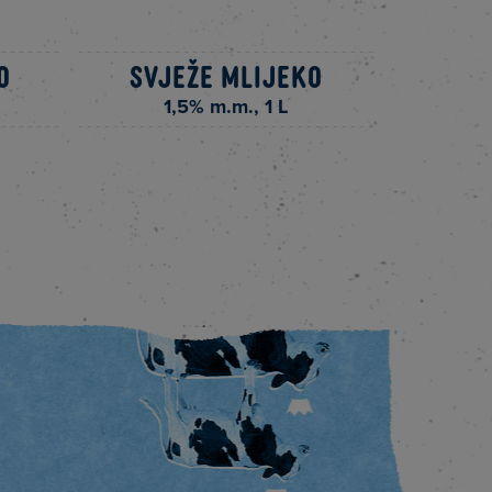
o
Svježe mlijeko
Svj
1,5% m.m., 1 L
3