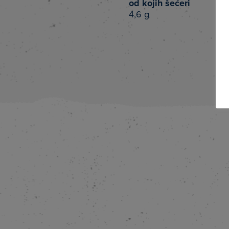
od kojih šećeri
4,6 g