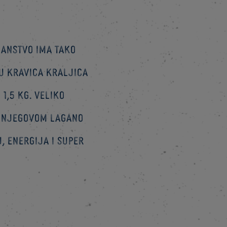
čanstvo ima tako
u Kravica Kraljica
1,5 kg. Veliko
 u njegovom lagano
, energija i super