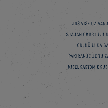
Još više uživan
sjajan okus i lju
odlučili da g
pakiranje je tu z
kiselkastom okusu