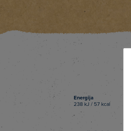
Energija
238 kJ / 57 kcal