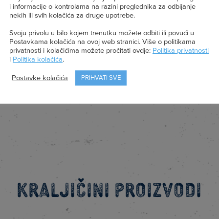
Bjelančevine
Sol
i informacije o kontrolama na razini preglednika za odbijanje
3,3 g
0,10 g
nekih ili svih kolačića za druge upotrebe.
Svoju privolu u bilo kojem trenutku možete odbiti ili povući u
Postavkama kolačića na ovoj web stranici. Više o politikama
privatnosti i kolačićima možete pročitati ovdje:
Politika privatnosti
*PU = Preporučeni unos
i
Politika kolačića
.
Postavke kolačića
PRIHVATI SVE
Kraljičini proizvodi