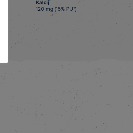
Kalcij
120 mg (15% PU*)