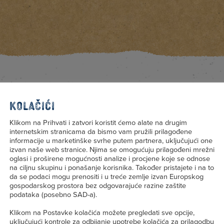
Prosječna hranjiva vrijednost
Kolačići
u 100g proizvoda
Klikom na Prihvati i zatvori koristit ćemo alate na drugim
internetskim stranicama da bismo vam pružili prilagođene
informacije u marketinške svrhe putem partnera, uključujući one
izvan naše web stranice. Njima se omogućuju prilagođeni mrežni
oglasi i proširene mogućnosti analize i procjene koje se odnose
od kojih zasiće
Masti
na ciljnu skupinu i ponašanje korisnika. Također pristajete i na to
masne kiseline
2,8 g
da se podaci mogu prenositi i u treće zemlje izvan Europskog
1,7 g
gospodarskog prostora bez odgovarajuće razine zaštite
podataka (posebno SAD-a).
Klikom na Postavke kolačića možete pregledati sve opcije,
uključujući kontrole za odbijanje upotrebe kolačića za prilagodbu