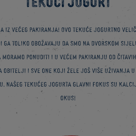
Tekući jogurt
ja iz većeg pakiranja! Ovo tekuće jogurtno veli
di ga toliko obožavaju da smo na dvorskom sijel
a moramo ponuditi i u većem pakiranju od čitavih 
a obitelji i sve one koji žele još više uživanja
. Našeg tekućeg jogurta glavni fokus su kalcij
okus!