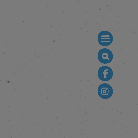
Search
for: