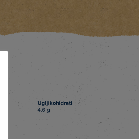
ne
Ugljikohidrati
4,6 g