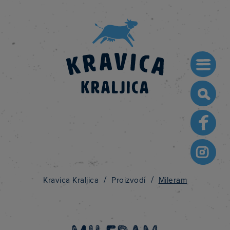
Searc
for:
/
/
Kravica Kraljica
Proizvodi
Mileram