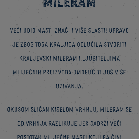
Mileram
Veći udio masti znači i više slasti! Upravo
je zbog toga Kraljica odlučila stvoriti
kraljevski Mileram i ljubiteljima
mliječnih proizvoda omogućiti još više
uživanja.
Okusom sličan kiselom vrhnju, mileram se
od vrhnja razlikuje jer sadrži veći
postotak mliječne masti koji ga čini