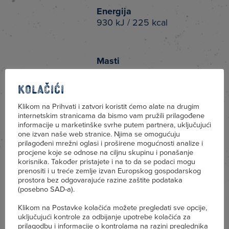
Energija
930 kJ / 225 kcal
Masti
22 g
Kolačići
od kojih zasićene
Klikom na Prihvati i zatvori koristit ćemo alate na drugim
masne kiseline
internetskim stranicama da bismo vam pružili prilagođene
informacije u marketinške svrhe putem partnera, uključujući
14,6 g
one izvan naše web stranice. Njima se omogućuju
prilagođeni mrežni oglasi i proširene mogućnosti analize i
procjene koje se odnose na ciljnu skupinu i ponašanje
Ugljikohidrati
korisnika. Također pristajete i na to da se podaci mogu
4,0 g
prenositi i u treće zemlje izvan Europskog gospodarskog
prostora bez odgovarajuće razine zaštite podataka
(posebno SAD-a).
od kojih šećeri
Klikom na Postavke kolačića možete pregledati sve opcije,
uključujući kontrole za odbijanje upotrebe kolačića za
4,0 g
prilagodbu i informacije o kontrolama na razini preglednika