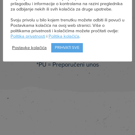
prilagodbu i informacije o kontrolama na razini preglednika
Sol
za odbijanje nekih ili svih kolačića za druge upotrebe.
0,10 g
Svoju privolu u bilo kojem trenutku možete odbiti ili povući u
Postavkama kolačića na ovoj web stranici. Više o
politikama privatnosti i kolačićima možete pročitati ovdje:
Politika privatnosti
i
Politika kolačića
.
Kalcij
120 mg (15% PU*)
Postavke kolačića
PRIHVATI SVE
*PU = Preporučeni unos