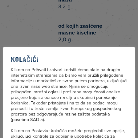
3,2 g
od kojih zasićene
masne kiseline
2,0 g
Kolačići
Ugljikohidrati
4,6 g
Klikom na Prihvati i zatvori koristit ćemo alate na drugim
internetskim stranicama da bismo vam pružili prilagođene
informacije u marketinške svrhe putem partnera, uključujući
one izvan naše web stranice. Njima se omogućuju
od kojih šećeri
prilagođeni mrežni oglasi i proširene mogućnosti analize i
4,6 g
procjene koje se odnose na ciljnu skupinu i ponašanje
korisnika. Također pristajete i na to da se podaci mogu
prenositi i u treće zemlje izvan Europskog gospodarskog
prostora bez odgovarajuće razine zaštite podataka
Bjelančevine
(posebno SAD-a).
3,3 g
Klikom na Postavke kolačića možete pregledati sve opcije,
uključujući kontrole za odbijanje upotrebe kolačića za