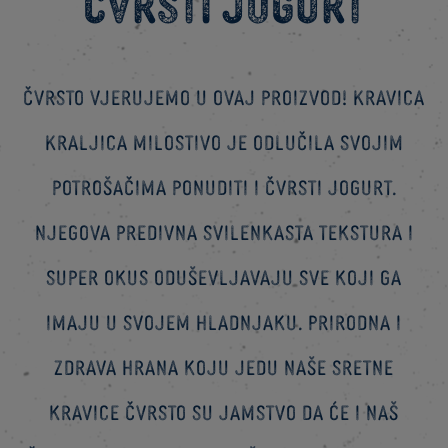
Čvrsti jogurt
Čvrsto vjerujemo u ovaj proizvod! Kravica
Kraljica milostivo je odlučila svojim
potrošačima ponuditi i čvrsti jogurt.
Njegova predivna svilenkasta tekstura i
super okus oduševljavaju sve koji ga
imaju u svojem hladnjaku. Prirodna i
zdrava hrana koju jedu naše sretne
kravice čvrsto su jamstvo da će i naš