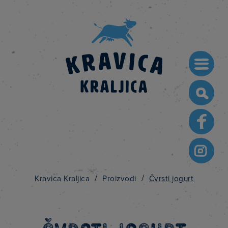
Searc
for:
/
/
Kravica Kraljica
Proizvodi
Čvrsti jogurt