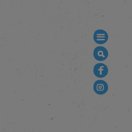
Search
for: