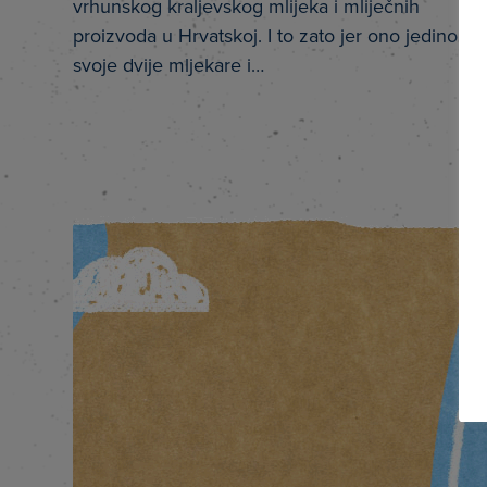
vrhunskog kraljevskog mlijeka i mliječnih
proizvoda u Hrvatskoj. I to zato jer ono jedino im
svoje dvije mljekare i…