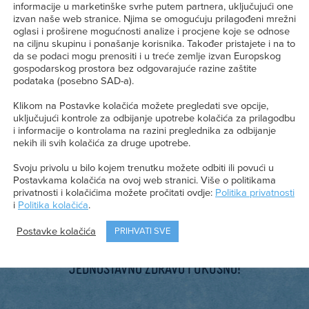
informacije u marketinške svrhe putem partnera, uključujući one
izvan naše web stranice. Njima se omogućuju prilagođeni mrežni
a
oglasi i proširene mogućnosti analize i procjene koje se odnose
na ciljnu skupinu i ponašanje korisnika. Također pristajete i na to
da se podaci mogu prenositi i u treće zemlje izvan Europskog
gospodarskog prostora bez odgovarajuće razine zaštite
podataka (posebno SAD-a).
Klikom na Postavke kolačića možete pregledati sve opcije,
uključujući kontrole za odbijanje upotrebe kolačića za prilagodbu
i informacije o kontrolama na razini preglednika za odbijanje
nekih ili svih kolačića za druge upotrebe.
Svoju privolu u bilo kojem trenutku možete odbiti ili povući u
Postavkama kolačića na ovoj web stranici. Više o politikama
Inspiracija
privatnosti i kolačićima možete pročitati ovdje:
Politika privatnosti
i
Politika kolačića
.
Postavke kolačića
PRIHVATI SVE
Kraljevske preporuke,
jednostavno zdravo i ukusno!