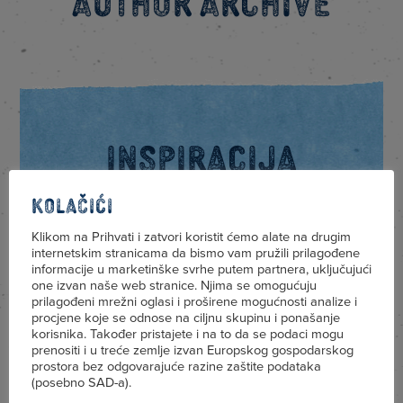
Author Archive
Inspiracija
Kolačići
Kraljevske preporuke,
Klikom na Prihvati i zatvori koristit ćemo alate na drugim
jednostavno zdravo i ukusno!
internetskim stranicama da bismo vam pružili prilagođene
informacije u marketinške svrhe putem partnera, uključujući
one izvan naše web stranice. Njima se omogućuju
prilagođeni mrežni oglasi i proširene mogućnosti analize i
procjene koje se odnose na ciljnu skupinu i ponašanje
OTKRIJ
korisnika. Također pristajete i na to da se podaci mogu
prenositi i u treće zemlje izvan Europskog gospodarskog
prostora bez odgovarajuće razine zaštite podataka
(posebno SAD-a).