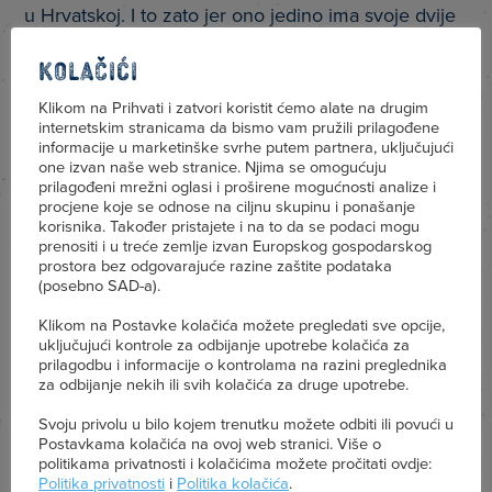
u Hrvatskoj. I to zato jer ono jedino ima svoje dvije
mljekare i…
Kolačići
Klikom na Prihvati i zatvori koristit ćemo alate na drugim
internetskim stranicama da bismo vam pružili prilagođene
informacije u marketinške svrhe putem partnera, uključujući
one izvan naše web stranice. Njima se omogućuju
prilagođeni mrežni oglasi i proširene mogućnosti analize i
procjene koje se odnose na ciljnu skupinu i ponašanje
korisnika. Također pristajete i na to da se podaci mogu
prenositi i u treće zemlje izvan Europskog gospodarskog
prostora bez odgovarajuće razine zaštite podataka
(posebno SAD-a).
Inspiracija
Klikom na Postavke kolačića možete pregledati sve opcije,
uključujući kontrole za odbijanje upotrebe kolačića za
prilagodbu i informacije o kontrolama na razini preglednika
za odbijanje nekih ili svih kolačića za druge upotrebe.
Kraljevske preporuke,
Svoju privolu u bilo kojem trenutku možete odbiti ili povući u
jednostavno zdravo i ukusno!
Postavkama kolačića na ovoj web stranici. Više o
politikama privatnosti i kolačićima možete pročitati ovdje:
Politika privatnosti
i
Politika kolačića
.